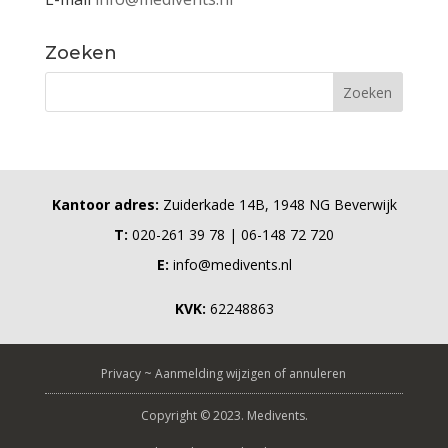
Zoeken
Kantoor adres:
Zuiderkade 14B, 1948 NG Beverwijk
T:
020-261 39 78 | 06-148 72 720
E:
info@medivents.nl
KVK:
62248863
Privacy
~
Aanmelding wijzigen of annuleren
Copyright © 2023. Medivents.